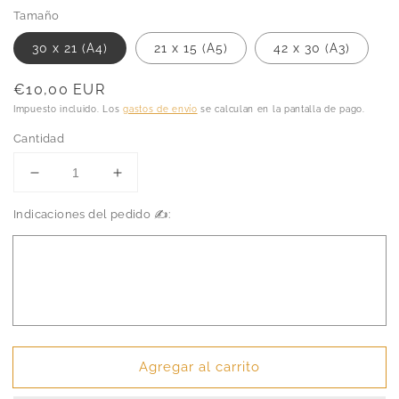
Tamaño
30 x 21 (A4)
21 x 15 (A5)
42 x 30 (A3)
Precio
€10,00 EUR
habitual
Impuesto incluido. Los
gastos de envío
se calculan en la pantalla de pago.
Cantidad
Reducir
Aumentar
cantidad
cantidad
Indicaciones del pedido ✍️:
para
para
El
El
Señor
Señor
de
de
los
los
Anillos
Anillos
-
-
Minas
Minas
Tirith
Tirith
Agregar al carrito