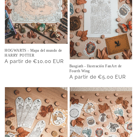
HOGWARTS - Mapa del mundo de
HARRY POTTER
Precio
A partir de €10,00 EUR
Basgiath - Ilustración FanArt de
habitual
Fourth Wing
Precio
A partir de €5,00 EUR
habitual