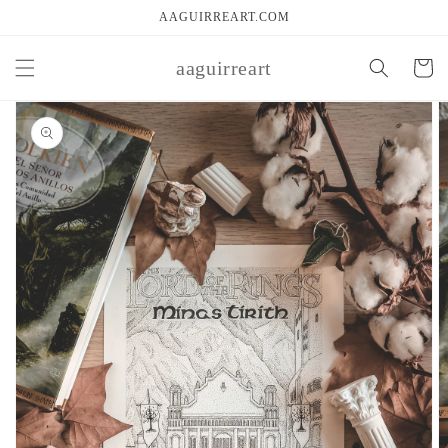
Ir
AAGUIRREART.COM
directamente
al contenido
aaguirreart
Carrito
Ir
directamente
a la
información
del producto