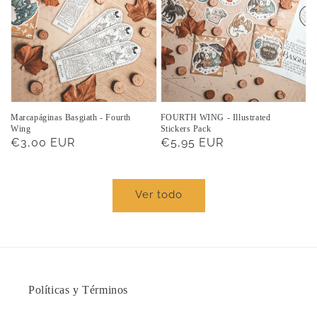
Marcapáginas Basgiath - Fourth
FOURTH WING - Illustrated
Wing
Stickers Pack
Precio
€3,00 EUR
Precio
€5,95 EUR
habitual
habitual
Ver todo
Políticas y Términos