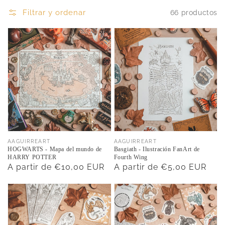
Filtrar y ordenar
66 productos
Proveedor:
Proveedor:
AAGUIRREART
AAGUIRREART
HOGWARTS - Mapa del mundo de
Basgiath - Ilustración FanArt de
HARRY POTTER
Fourth Wing
Precio
A partir de €10,00 EUR
Precio
A partir de €5,00 EUR
habitual
habitual