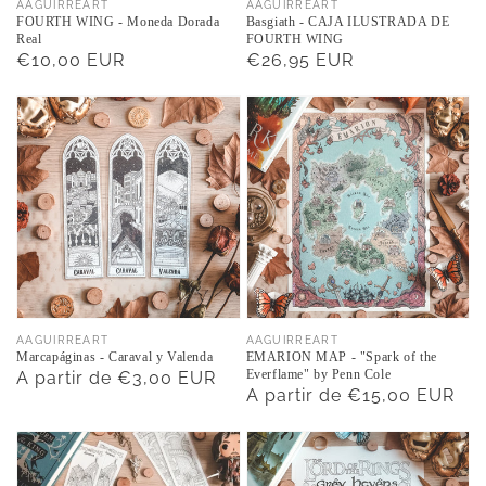
Proveedor:
Proveedor:
AAGUIRREART
AAGUIRREART
FOURTH WING - Moneda Dorada
Basgiath - CAJA ILUSTRADA DE
Real
FOURTH WING
Precio
€10,00 EUR
Precio
€26,95 EUR
habitual
habitual
Proveedor:
Proveedor:
AAGUIRREART
AAGUIRREART
Marcapáginas - Caraval y Valenda
EMARION MAP - "Spark of the
Everflame" by Penn Cole
Precio
A partir de €3,00 EUR
Precio
A partir de €15,00 EUR
habitual
habitual