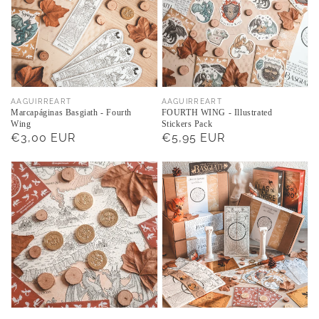
Proveedor:
Proveedor:
AAGUIRREART
AAGUIRREART
Marcapáginas Basgiath - Fourth
FOURTH WING - Illustrated
Wing
Stickers Pack
Precio
€3,00 EUR
Precio
€5,95 EUR
habitual
habitual