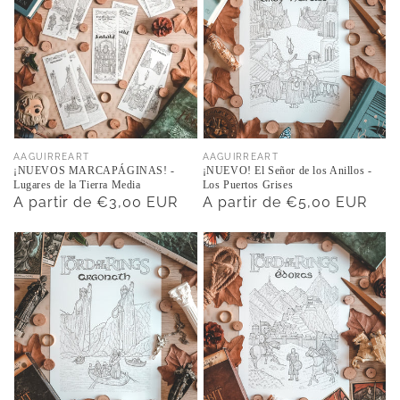
Proveedor:
Proveedor:
AAGUIRREART
AAGUIRREART
¡NUEVOS MARCAPÁGINAS! -
¡NUEVO! El Señor de los Anillos -
Lugares de la Tierra Media
Los Puertos Grises
Precio
A partir de €3,00 EUR
Precio
A partir de €5,00 EUR
habitual
habitual