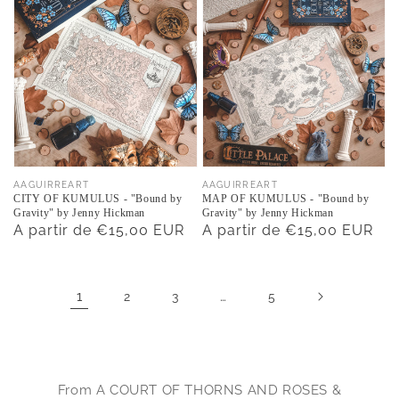
Proveedor:
Proveedor:
AAGUIRREART
AAGUIRREART
CITY OF KUMULUS - "Bound by
MAP OF KUMULUS - "Bound by
Gravity" by Jenny Hickman
Gravity" by Jenny Hickman
Precio
A partir de €15,00 EUR
Precio
A partir de €15,00 EUR
habitual
habitual
1
…
2
3
5
From A COURT OF THORNS AND ROSES &