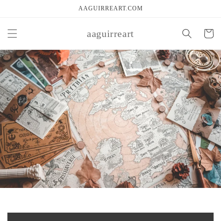
Ir
AAGUIRREART.COM
directamente
al contenido
aaguirreart
Carrito