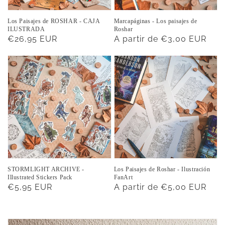
Los Paisajes de ROSHAR - CAJA
Marcapáginas - Los paisajes de
ILUSTRADA
Roshar
Precio
€26,95 EUR
Precio
A partir de €3,00 EUR
habitual
habitual
STORMLIGHT ARCHIVE -
Los Paisajes de Roshar - Ilustración
Illustrated Stickers Pack
FanArt
Precio
€5,95 EUR
Precio
A partir de €5,00 EUR
habitual
habitual
Ir
directamente