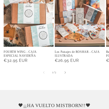
FOURTH WING - CAJA
Los Paisajes de ROSHAR - CAJA
B
ESPECIAL NAVIDEÑA
ILUSTRADA
F
Precio
€32,95 EUR
Precio
€26,95 EUR
P
€
habitual
habitual
h
de
1
/
3
🖤¡¡HA VUELTO MISTBORN!!🖤