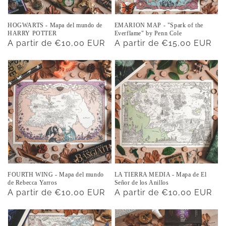
HOGWARTS - Mapa del mundo de
EMARION MAP - "Spark of the
HARRY POTTER
Everflame" by Penn Cole
Precio
A partir de €10,00 EUR
Precio
A partir de €15,00 EUR
habitual
habitual
FOURTH WING - Mapa del mundo
LA TIERRA MEDIA - Mapa de El
de Rebecca Yarros
Señor de los Anillos
Precio
A partir de €10,00 EUR
Precio
A partir de €10,00 EUR
habitual
habitual