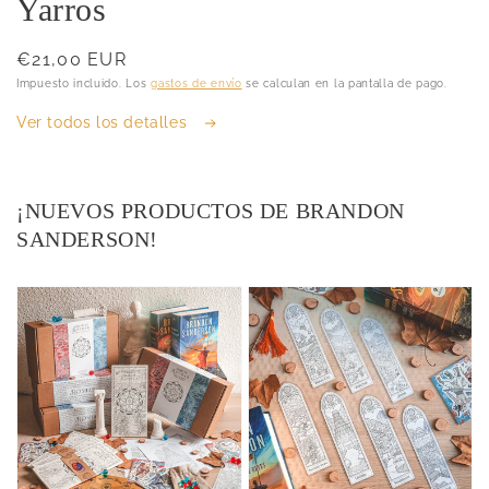
Yarros
Precio
€21,00 EUR
habitual
Impuesto incluido. Los
gastos de envío
se calculan en la pantalla de pago.
Ver todos los detalles
¡NUEVOS PRODUCTOS DE BRANDON
SANDERSON!