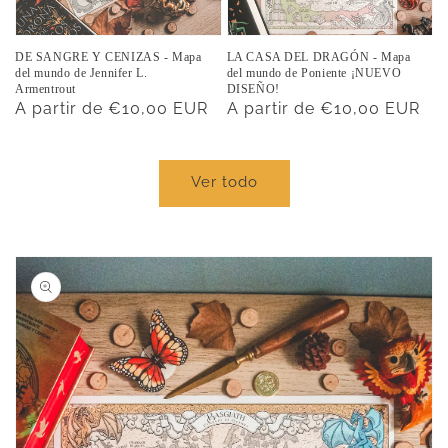
DE SANGRE Y CENIZAS - Mapa
LA CASA DEL DRAGÓN - Mapa
del mundo de Jennifer L.
del mundo de Poniente ¡NUEVO
Armentrout
DISEÑO!
Precio
A partir de €10,00 EUR
Precio
A partir de €10,00 EUR
habitual
habitual
Ver todo
Ir
directamente
a la
información
del producto