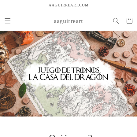
Ir
AAGUIRREART.COM
directamente
al contenido
aaguirreart
Carrito