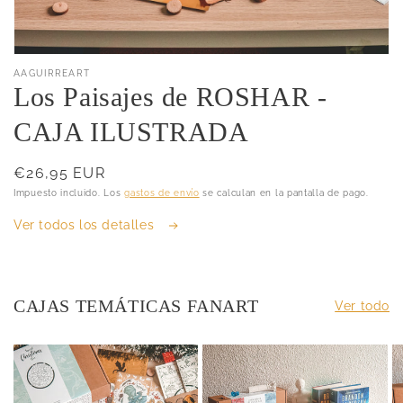
Abrir
elemento
AAGUIRREART
multimedia
Los Paisajes de ROSHAR -
featured
en
CAJA ILUSTRADA
una
ventana
modal
Precio
€26,95 EUR
habitual
Impuesto incluido. Los
gastos de envío
se calculan en la pantalla de pago.
Ver todos los detalles
CAJAS TEMÁTICAS FANART
Ver todo