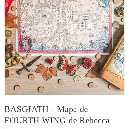
Abrir
elemento
multimedia
BASGIATH - Mapa de
1
en
FOURTH WING de Rebecca
una
ventana
modal