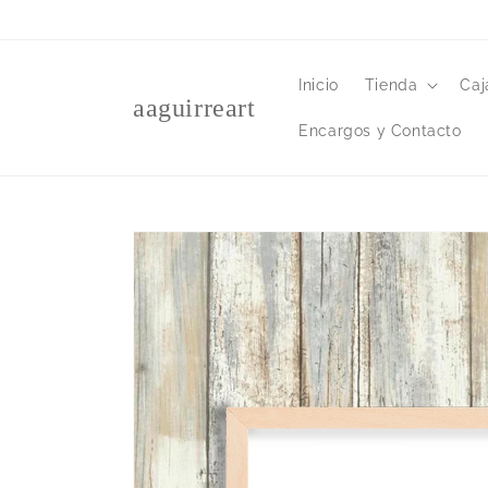
Ir
directamente
al contenido
Inicio
Tienda
Caj
aaguirreart
Encargos y Contacto
Ir
directamente
a la
información
del producto