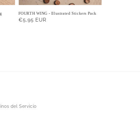
ng
FOURTH WING - Illustrated Stickers Pack
Precio
€5,95 EUR
habitual
inos del Servicio