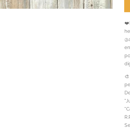
❤️
he
@a
en
po
di
🎨
pe
De
"J
"C
R.
Se