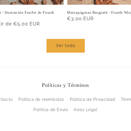
 - Ilustración FanArt de Fourth
Marcapáginas Basgiath - Fourth Wi
Precio
€3,00 EUR
o
tir de €5,00 EUR
habitual
ual
Ver todo
Políticas y Términos
ntacto
Política de reembolso
Política de Privacidad
Térm
Política de Envío
Aviso Legal