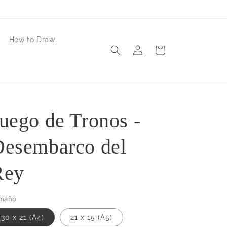
How to Draw
Iniciar
Carrito
sesión
uego de Tronos -
Desembarco del
Rey
maño
30 x 21 (A4)
21 x 15 (A5)