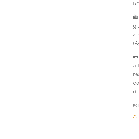
Ro
🛍
gr
42
(A
📜
ar
re
co
de
PO