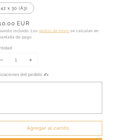
42 x 30 (A3)
recio
10,00 EUR
abitual
puesto incluido. Los
gastos de envío
se calculan en
pantalla de pago.
ntidad
Reducir
Aumentar
cantidad
cantidad
dicaciones del pedido ✍️:
para
para
Juego
Juego
de
de
Tronos
Tronos
-
-
Desembarco
Desembarco
del
del
Rey
Rey
Agregar al carrito