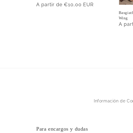
Precio
A partir de €10,00 EUR
habitual
Basgiath
Wing
Preci
A par
habit
Información de Co
Para encargos y dudas