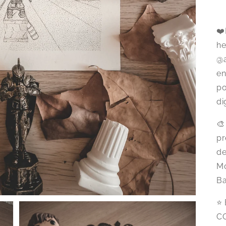
❤️
he
@a
en
po
di
🎨
pr
de
Mo
Ba
⭐
C