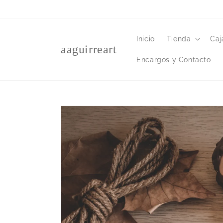
Ir
directamente
al contenido
Inicio
Tienda
Caj
aaguirreart
Encargos y Contacto
Ir
directamente
a la
información
del producto