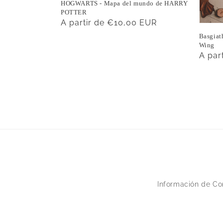
HOGWARTS - Mapa del mundo de HARRY
POTTER
Precio
A partir de €10,00 EUR
habitual
Basgiath
Wing
Preci
A par
habit
Información de Co