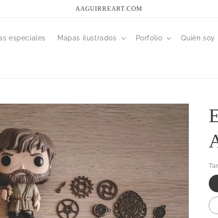
AAGUIRREART.COM
as especiales
Mapas ilustrados
Porfolio
Quién soy
E
A
Ta