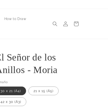
How to Draw
Iniciar
Carrito
sesión
l Señor de los
nillos - Moria
maño
30 x 21 (A4)
21 x 15 (A5)
42 x 30 (A3)