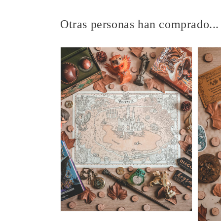
en
una
ventana
Otras personas han comprado...
modal