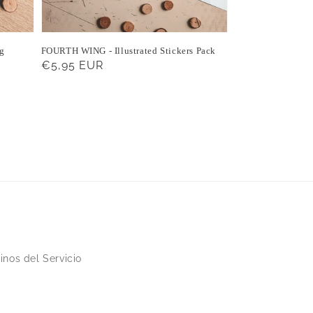
ng
FOURTH WING - Illustrated Stickers Pack
Precio
€5,95 EUR
habitual
inos del Servicio