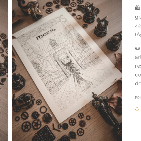
🛍
gr
42
(A
📜
ar
re
co
de
PO