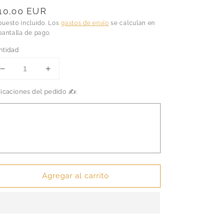
recio
10,00 EUR
abitual
puesto incluido. Los
gastos de envío
se calculan en
pantalla de pago.
ntidad
Reducir
Aumentar
cantidad
cantidad
dicaciones del pedido ✍️:
para
para
El
El
Señor
Señor
de
de
los
los
Anillos
Anillos
-
-
Moria
Moria
Agregar al carrito