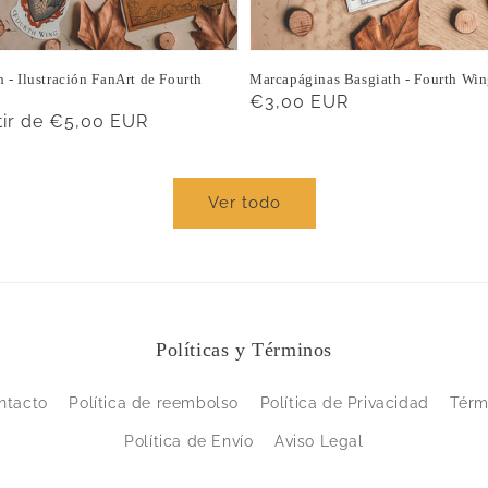
 - Ilustración FanArt de Fourth
Marcapáginas Basgiath - Fourth Wi
Precio
€3,00 EUR
o
tir de €5,00 EUR
habitual
ual
Ver todo
Políticas y Términos
ntacto
Política de reembolso
Política de Privacidad
Térm
Política de Envío
Aviso Legal