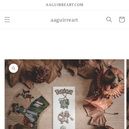
Ir
AAGUIRREART.COM
directamente
al contenido
aaguirreart
Carrito
Ir
directamente
a la
información
del producto