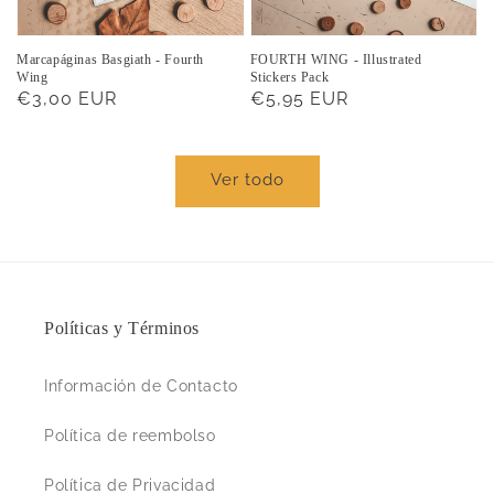
Marcapáginas Basgiath - Fourth
FOURTH WING - Illustrated
Wing
Stickers Pack
Precio
€3,00 EUR
Precio
€5,95 EUR
habitual
habitual
Ver todo
Políticas y Términos
Información de Contacto
Política de reembolso
Política de Privacidad