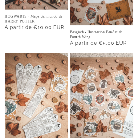
HOGWARTS - Mapa del mundo de
HARRY POTTER
Precio
A partir de €10,00 EUR
Basgiath - Ilustración FanArt de
habitual
Fourth Wing
Precio
A partir de €5,00 EUR
habitual