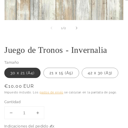
A
e
m
2
e
Abrir
u
elemento
v
de
1
/
2
multimedia
m
1
en
una
Juego de Tronos - Invernalia
ventana
modal
Tamaño
30 x 21 (A4)
21 x 15 (A5)
42 x 30 (A3)
Precio
€10,00 EUR
habitual
Impuesto incluido. Los
gastos de envío
se calculan en la pantalla de pago.
Cantidad
Reducir
Aumentar
cantidad
cantidad
Indicaciones del pedido ✍️:
para
para