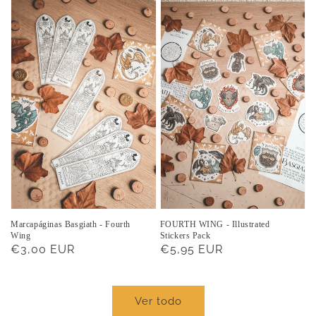
Marcapáginas Basgiath - Fourth
FOURTH WING - Illustrated
Wing
Stickers Pack
Precio
€3,00 EUR
Precio
€5,95 EUR
habitual
habitual
Ver todo