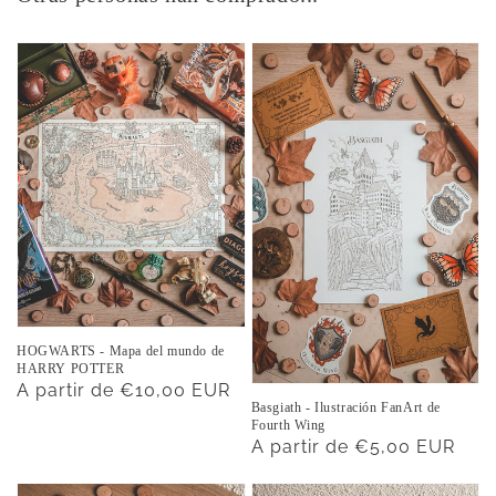
HOGWARTS - Mapa del mundo de
HARRY POTTER
Precio
A partir de €10,00 EUR
Basgiath - Ilustración FanArt de
habitual
Fourth Wing
Precio
A partir de €5,00 EUR
habitual