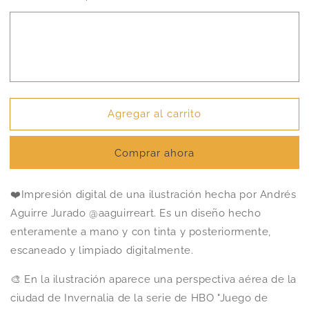
Juego
Juego
de
de
Tronos
Tronos
-
-
Invernalia
Invernalia
Agregar al carrito
Comprar ahora
❤️Impresión digital de una ilustración hecha por Andrés
Aguirre Jurado @aaguirreart. Es un diseño hecho
enteramente a mano y con tinta y posteriormente,
escaneado y limpiado digitalmente.
🎨 En la ilustración aparece una perspectiva aérea de la
ciudad de Invernalia de la serie de HBO "Juego de