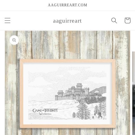
Ir
AAGUIRREART.COM
directamente
al contenido
aaguirreart
Carrito
Ir
directamente
a la
información
del producto