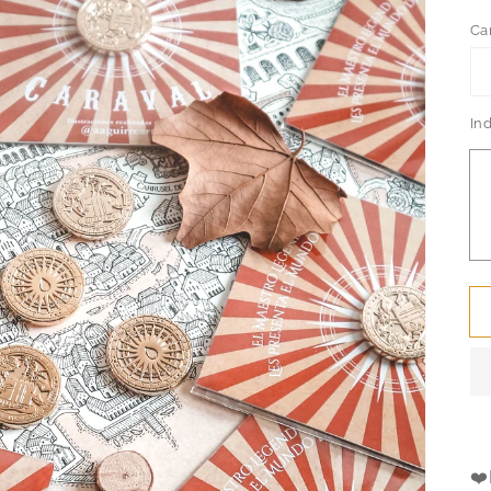
Ca
In
❤️