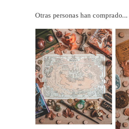
en
una
ventana
Otras personas han comprado...
modal