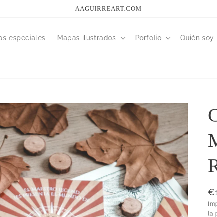
AAGUIRREART.COM
as especiales
Mapas ilustrados
Porfolio
Quién soy
P
€
h
Im
la 