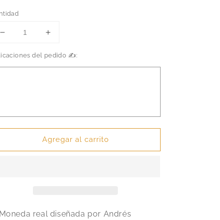
ntidad
Reducir
Aumentar
cantidad
cantidad
dicaciones del pedido ✍️:
para
para
CARAVAL
CARAVAL
-
-
Moneda
Moneda
Dorada
Dorada
Real
Real
Agregar al carrito
Moneda real diseñada por Andrés