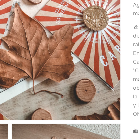
Ag
ma
🎨
di
ra
En
Ca
"C
ma
ob
la
y 
O
🛍