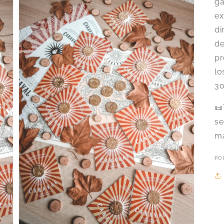
ga
ex
di
de
pr
lo
30
📜
se
ma
PO