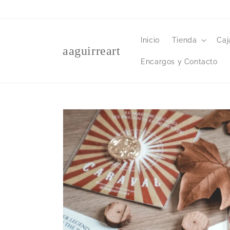
Ir
directamente
al contenido
Inicio
Tienda
Caj
aaguirreart
Encargos y Contacto
Ir
directamente
a la
información
del producto