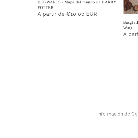
HOGWARTS - Mapa del mundo de HARRY
POTTER
Precio
A partir de €10,00 EUR
habitual
Basgiath
Wing
Preci
A par
habit
Información de Co