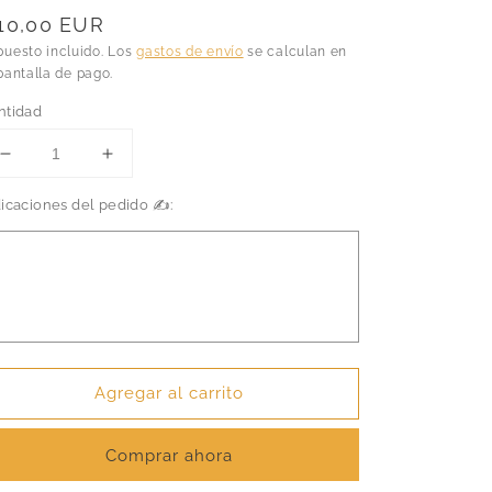
recio
10,00 EUR
abitual
puesto incluido. Los
gastos de envío
se calculan en
pantalla de pago.
ntidad
Reducir
Aumentar
cantidad
cantidad
dicaciones del pedido ✍️:
para
para
Attack
Attack
On
On
Titan
Titan
-
-
Ilustración
Ilustración
FanArt
FanArt
Agregar al carrito
Comprar ahora