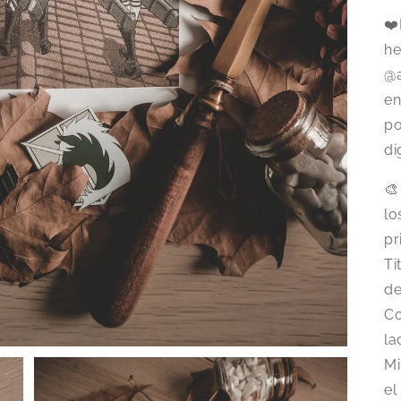
❤️
he
@a
en
po
di
🎨
lo
pr
Ti
de
Co
la
Mi
el