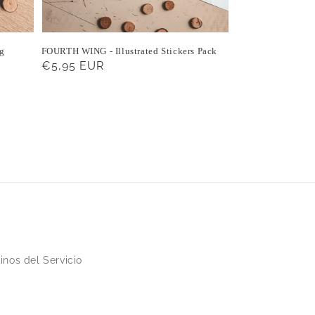
ng
FOURTH WING - Illustrated Stickers Pack
Precio
€5,95 EUR
habitual
inos del Servicio