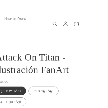
How to Draw
Iniciar
Carrito
sesión
ttack On Titan -
lustración FanArt
maño
30 x 21 (A4)
21 x 15 (A5)
42 x 30 (A3)