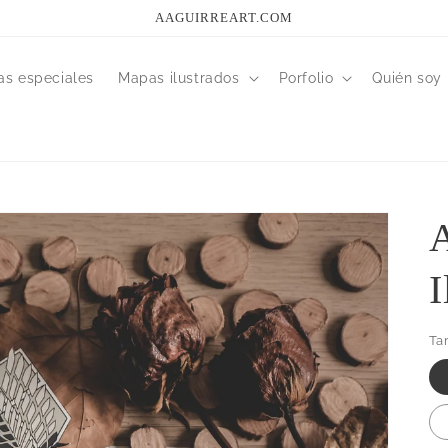
AAGUIRREART.COM
as especiales
Mapas ilustrados
Porfolio
Quién soy
A
I
Ta