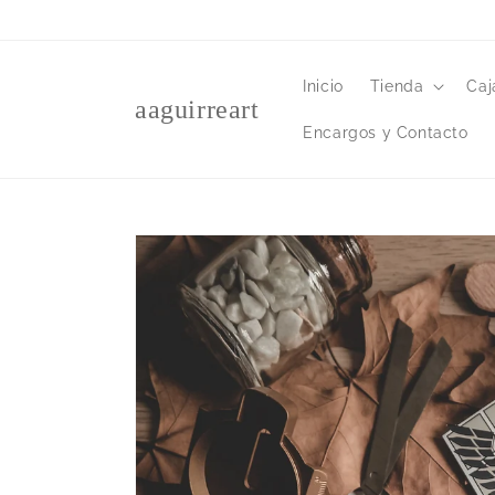
Ir
directamente
al contenido
Inicio
Tienda
Caj
aaguirreart
Encargos y Contacto
Ir
directamente
a la
información
del producto