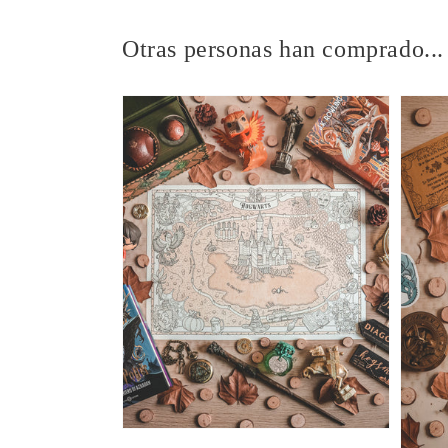
en
una
ventana
Otras personas han comprado...
modal