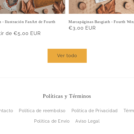
 - Ilustración FanArt de Fourth
Marcapáginas Basgiath - Fourth Wi
Precio
€3,00 EUR
o
tir de €5,00 EUR
habitual
ual
Ver todo
Políticas y Términos
ntacto
Política de reembolso
Política de Privacidad
Térm
Política de Envío
Aviso Legal