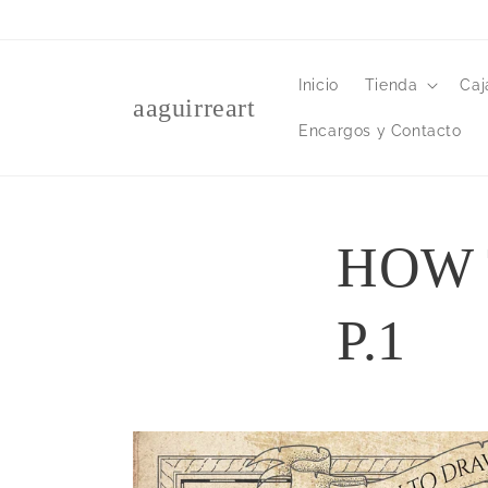
Ir
directamente
al contenido
Inicio
Tienda
Caj
aaguirreart
Encargos y Contacto
HOW T
P.1